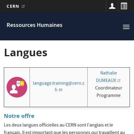
CERN
Main
Aller
au
navigation
Ressources Humaines
Tog
contenu
nav
principal
Langues
Nathalie
DUMEAUX
language.training@cern.c
Coordinateur
h
Programme
Notre offre
Les deux langues officielles au CERN sont l'anglais et le
français. Il est important que les personnes qui travaillent au