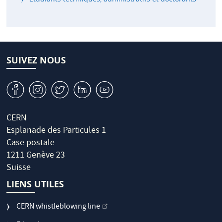
SUIVEZ NOUS
v
J
W
M
1
CERN
Esplanade des Particules 1
Case postale
1211 Genève 23
Suisse
LIENS UTILES
CERN whistleblowing line