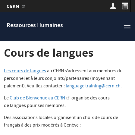
CERN
Main
Aller
au
navigation
Ressources Humaines
Tog
contenu
nav
principal
Cours de langues
Les cours de langues
au CERN s’adressent aux membres du
personnel et à leurs conjoints/partenaires (moyennant
paiement). Veuillez contacter :
language.training@cern.ch
.
Le
Club de Bienvenue au CERN
organise des cours
de langues pour ses membres.
Des associations locales organisent un choix de cours de
français à des prix modérés à Genève :