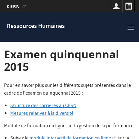
CERN
Main
Aller
au
navigation
Ressources Humaines
Tog
contenu
nav
principal
Examen quinquennal
2015
Pour en savoir plus sur les différents sujets présentés dans le
cadre de l'examen quinquennal 2015 :
Structure des carrières au CERN
Mesures relatives à la diversité
Module de formation en ligne sur la gestion de la performance
Suivez le
module interactif de formation en ligne
sur la