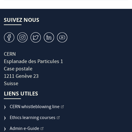
SUIVEZ NOUS
v
J
W
M
1
CERN
Esplanade des Particules 1
Case postale
1211 Genève 23
Suisse
LIENS UTILES
CERN whistleblowing line
Ethics learning courses
Admin e-Guide