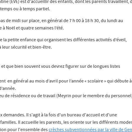
ine (EVE) est d'accueillir des enfants, dont les parents travaillent, 
n temps ou à temps partiel.
as de midi sur place, en général de 7 h 00 à 18 h 30, du lundi au
 à Noël et quatre semaines l’été.
a petite enfance qui organisent les différentes activités d’éveil,
à leur sécurité et bien-être.
é et que bien souvent vous devrez figurer sur de longues listes
ent en général au mois d’avril pour l’année « scolaire » qui débute à
d’année.
ieu de résidence ou de travail (Meyrin pour le membre du personnel
 demandes. Il s'agit à la fois d'un bureau d'accueil et d'une
milles. Il accueille les parents, les oriente sur les différents mode
ption pour l'ensemble des
crèches subventionnées par la ville de Ge