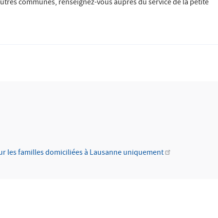
s autres communes, renseignez-vous auprès du service de la petite
d
ur les familles domiciliées à Lausanne uniquement