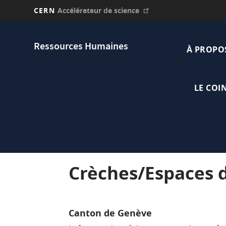
CERN
Accélérateur de science
Aller
Main
au
Ressources Humaines
contenu
À PROPO
navi
principal
LE COI
Crèches/Espaces d
Canton de Genève