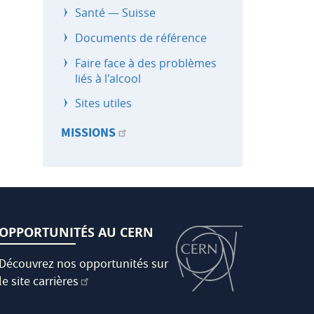
Santé — Suisse
Documents de référence
Faire face à des problèmes
liés à l'alcool
Sites utiles
MISSIONS
OPPORTUNITÉS AU CERN
Découvrez nos opportunités sur
le
site carrières