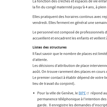
La fonction des crèches et espaces de vie enfant
la fin du congé maternité jusqu’à 4 ans, à plei
Elles pratiquent des horaires continus avec rep
vendredi. Elles ferment en général une semaine
Le personnel est composé de professionnels de l
accueillent et encadrent les enfants et veillent 
Listes des structures
Il faut savoir que le nombre de places est limit
d’attente.
Les décisions d’attribution de place intervienn
août. On trouve rarement des places en cours 
Le premier contact à établir dépend de votre l
lieu de travail du conjoint).
Pour la ville de Genève, le
BIPE
répond aux
permanence téléphonique à l'intention des fa
garde. Il enregistre les demandes d'inscri