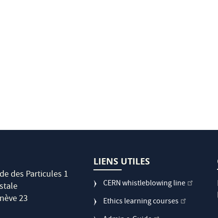
LIENS UTILES
de des Particules 1
CERN whistleblowing line
stale
nève 23
Ethics learning courses