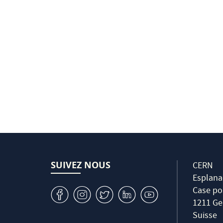
SUIVEZ NOUS
CERN
Esplana
Case po
v
J
W
M
1
1211 Ge
Suisse