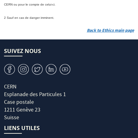
CERN ou pour le compte de celui-ci.
2 Sauf en cas de danger imminent.
Back to Ethics main page
SUIVEZ NOUS
v
J
W
M
1
CERN
Esplanade des Particules 1
Case postale
1211 Genève 23
Suisse
LIENS UTILES