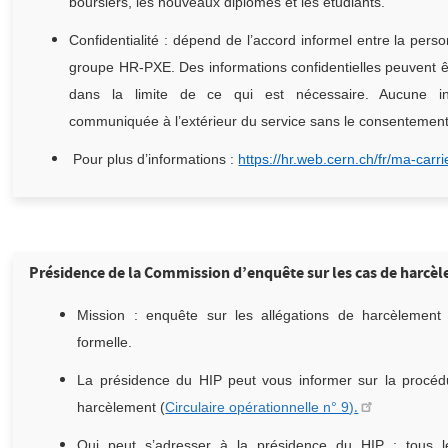
boursiers, les nouveaux diplômés et les étudiants.
Confidentialité : dépend de l’accord informel entre la pers
groupe HR-PXE. Des informations confidentielles peuvent
dans la limite de ce qui est nécessaire. Aucune info
communiquée à l’extérieur du service sans le consentemen
Pour plus d’informations :
https://hr.web.cern.ch/fr/ma-carr
Présidence de la Commission d’enquête sur les cas de harcè
Mission : enquête sur les allégations de harcèlement 
formelle.
La présidence du HIP peut vous informer sur la procédu
harcèlement (
Circulaire opérationnelle n° 9
)
.
Q
ui peut s’adresser à la présidence du HIP : t
ous l