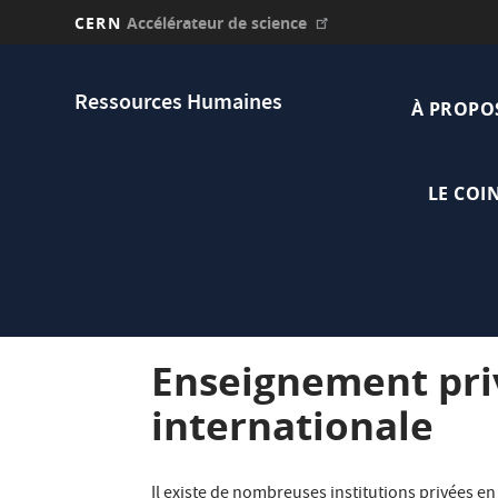
CERN
Accélérateur de science
Aller
Main
au
Ressources Humaines
contenu
À PROPO
navi
principal
LE COI
Enseignement pri
internationale
Il existe de nombreuses institutions privées en 