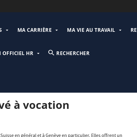
S
MA CARRIÈRE
MA VIE AU TRAVAIL
RE
gation
N OFFICIEL HR
RECHERCHER
vé à vocation
Suisse en général et à Genève en particulier. Elles offrent un