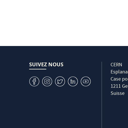
SUIVEZ NOUS
CERN
Esplana
Case po
v
J
W
M
1
1211 Ge
Suisse