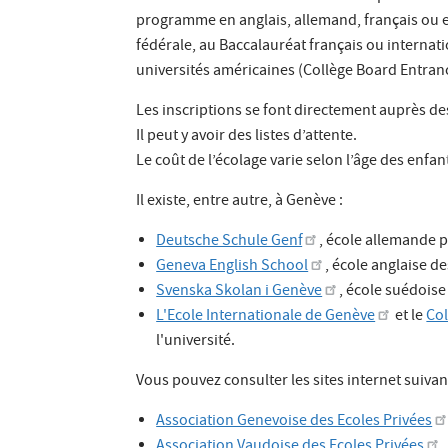
programme en anglais, allemand, français ou e
fédérale, au Baccalauréat français ou interna
universités américaines (Collège Board Entran
Les inscriptions se font directement auprès d
Il peut y avoir des listes d’attente.
Le coût de l’écolage varie selon l’âge des enfan
Il existe, entre autre, à Genève :
Deutsche Schule Genf
, école allemande p
Geneva English School
, école anglaise d
Svenska Skolan i Genève
, école suédoise
L'Ecole Internationale de Genève
et le
Co
l'université.
Vous pouvez consulter les sites internet suivant
Association Genevoise des Ecoles Privées
Association Vaudoise des Ecoles Privées