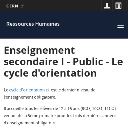
CERN
Main
Aller
au
navigation
Ressources Humaines
Tog
contenu
nav
principal
Enseignement
secondaire I - Public - Le
cycle d'orientation
Le
cycle d'orientation
est le dernier niveau de
l’enseignement obligatoire.
Il accueille tous les élèves de 12 à 15 ans (9CO, 10CO, 11CO)
venant de la 8ème primaire pour les trois dernières années
d’enseignement obligatoire.