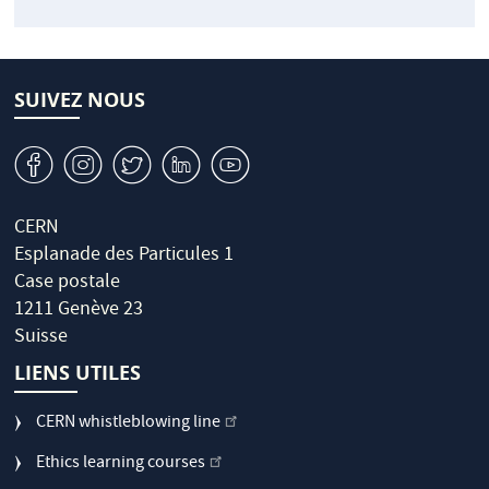
SUIVEZ NOUS
v
J
W
M
1
CERN
Esplanade des Particules 1
Case postale
1211 Genève 23
Suisse
LIENS UTILES
CERN whistleblowing line
Ethics learning courses