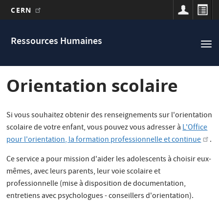
CERN
Main
Aller
au
navigation
Ressources Humaines
Tog
contenu
nav
principal
Orientation scolaire
Si vous souhaitez obtenir des renseignements sur l'orientation
scolaire de votre enfant, vous pouvez vous adresser à
L'Office
pour l'orientation, la formation professionnelle et continue
.
Ce service a pour mission d'aider les adolescents à choisir eux-
mêmes, avec leurs parents, leur voie scolaire et
professionnelle (mise à disposition de documentation,
entretiens avec psychologues - conseillers d'orientation).