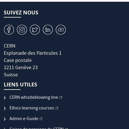
SUIVEZ NOUS
v
J
W
M
1
CERN
Esplanade des Particules 1
Case postale
1211 Genève 23
Suisse
LIENS UTILES
CERN whistleblowing line
Ethics learning courses
Admin e-Guide